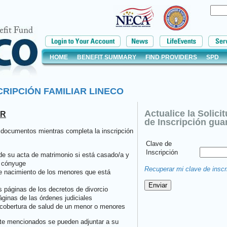
HOME
BENEFIT SUMMARY
FIND PROVIDERS
SPD
CRIPCIÓN FAMILIAR LINECO
Actualice la Solici
AR
de Inscripción gua
 documentos mientras completa la inscripción
Clave de
Inscripción
 de su acta de matrimonio si está casado/a y
n cónyuge
Recuperar mi clave de inscr
e nacimiento de los menores que está
s páginas de los decretos de divorcio
áginas de las órdenes judiciales
 cobertura de salud de un menor o menores
te mencionados se pueden adjuntar a su