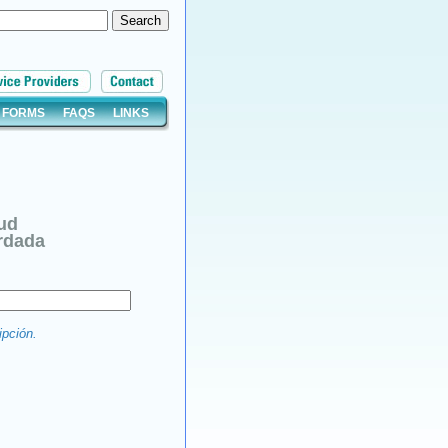
FORMS
FAQS
LINKS
tud
rdada
ipción.